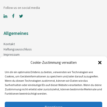
Follow us on social media
Allgemeines
Kontakt
Haftungsausschluss
Impressum
Datenschutzerklärung
Cookie-Zustimmung verwalten
Recent News
Um dir ein optimales Erlebnis zu bieten, verwenden wir Technologien wie
Cookies, um Geräteinformationen zu speichern und/oder darauf zuzugreifen.
Wenn du diesen Technologien zustimmst, können wir Daten wie das
Die Evolution des Crowdfundings: Aufstieg des Equity-Based
Surfverhalten oder eindeutige IDs auf dieser Website verarbeiten. Wenn du deine
Crowdfunding
Zustimmung nicht erteilst oder zurückziehst, können bestimmte Merkmale und
Funktionen beeinträchtigt werden.
KICKSTARTER: MOUSEBOUNCER – Erfolgreich!
KICKSTARTER: MORESY GMBH nicht erfolgreich.